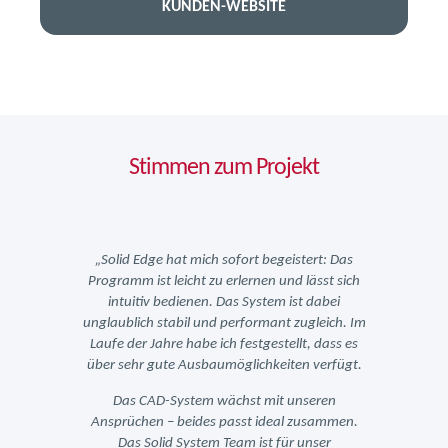
KUNDEN-WEBSITE
Stimmen zum Projekt
ert: Das
„Solid Edge hat mich sofort begeistert: Das
„Solid 
ässt sich
Programm ist leicht zu erlernen und lässt sich
Programm
 dabei
intuitiv bedienen. Das System ist dabei
intui
gleich. Im
unglaublich stabil und performant zugleich. Im
unglaubli
, dass es
Laufe der Jahre habe ich festgestellt, dass es
Laufe de
 verfügt.
über sehr gute Ausbaumöglichkeiten verfügt.
über seh
seren
Das CAD-System wächst mit unseren
Das 
usammen.
Ansprüchen – beides passt ideal zusammen.
Ansprüc
nser
Das Solid System Team ist für unser
Das