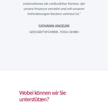
ner, der
Unternehmen ein verlässlicher Partner, der
Unterne
unseren
unsere Prozesse versteht und mit unseren
unsere
ist.”
Anforderungen bestens vertraut ist.”
Anfo
GIOVANNI ANGELINI
MBH
GESCHÄFTSFÜHRER, TOGU GMBH
GE
Wobei können wir Sie
unterstützen?